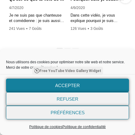
4/7/2020
4/9/2020
Je ne suis pas que chanteuse
Dans cette vidéo, je vous
et comédienne : je suis aussi
explique pourquoi je suis
coach vocal ! Dans cette vidéo,
devenue coach vocal et quelles
241 Vues
•
7 Goûts
126 Vues
•
3 Goûts
je vous explique mon concept
sont mes motivations.
•
0 Commentaires
•
0 Commentaires
et mes méthodes.
Si vous voulez découvrir et
Retrouvez-moi sur :
libérer pleinement votre voix,
1
2
- facebook : La Voie de
c'est par ici :
https://la-
Kameliya :
vdk.com/
Nous utilisons des cookies pour optimiser notre site web et notre service.
https://www.facebook.com/LaV
Merci de votre compréhension !
DKa/?modal=admin_todo_tour
Free YouTube Video Gallery Widget
- instagram :
https://www.instagram.com/ka
ACCEPTER
meliya.afshari/
Site créé par
WebHD
© 2021 Kameliya Afshari All
- twitter :
rights reserved
https://twitter.com/KameliyaAfs
REFUSER
hari
PRÉFÉRENCES
Si vous voulez découvrir et
libérer pleinement votre voix,
c'est par ici :
https://la-
Politique de cookies
Politique de confidentialité
vdk.com/