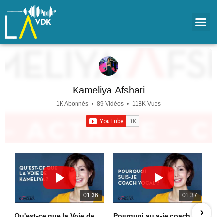
Kameliya Afshari
1K Abonnés
•
89 Vidéos
•
118K Vues
01:36
01:37
Qu'est-ce que la Voie de Kameliya ? - What is Kameliya's way ?
Pourquoi suis-je coach vocal ? - Why am I a vocal coach ?